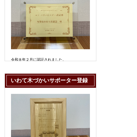
令和８年４月１日に認定いただきました。
令和８年２月に認証されました。
2025エコ・ハウスコンテストいわてに等級６の
新築住宅をエントリーした結果、エコハウスビ
いわて木づかいサポーター登録
ルダーの認証をいただきました。